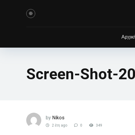
Αρχικ
Screen-Shot-20
by
Níkos
2 έτη ago
0
349