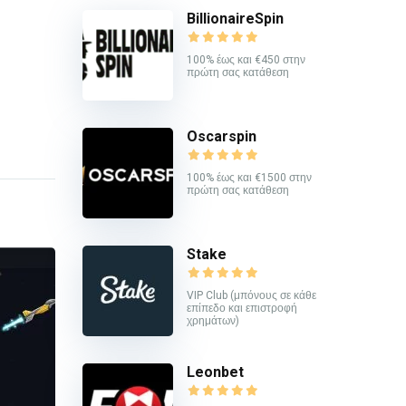
BillionaireSpin
100% έως και €450 στην
πρώτη σας κατάθεση
Oscarspin
100% έως και €1500 στην
πρώτη σας κατάθεση
Stake
VIP Club (μπόνους σε κάθε
επίπεδο και επιστροφή
χρημάτων)
Leonbet