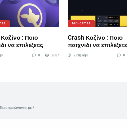
mes
Mini-games
 Καζίνο : Ποιο
Crash Καζίνο : Ποιο
δι να επιλέξετε;
παιχνίδι να επιλέξετε
go
0
2687
2 έτη ago
0
δία σημειώνονται με
*