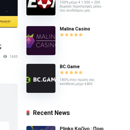
150% μέχρι € 1.500 + 200
δωρεάν περιστροφές μέσω
του συνδέσμου μας
Malina Casino
;
1600
BC.Game
180% στην πρώτη σας
κατάθεση μέχρι €400
Recent News
Plinko Καζίνο : Ποιο