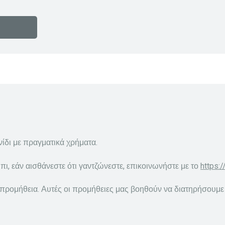
ίδι με πραγματικά χρήματα.
πι, εάν αισθάνεστε ότι γαντζώνεστε, επικοινωνήστε με το
https:
 προμήθεια. Αυτές οι προμήθειες μας βοηθούν να διατηρήσουμε 