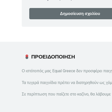
ΠΡΟΕΙΔΟΠΟΙΗΣΗ
Ο ιστότοπός μας Equal Greece δεν προσφέρει παιχν
Τα τυχερά παιχνίδια πρέπει να διατηρηθούν ως χόμ
Σε περίπτωση που παίζετε στο καζίνο, θα λάβουμε