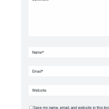
Save my name, email, and website in this br