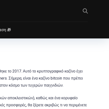
εση 🎁
θηκε το 2017. Αυτό το κρυπτογραφικό καζίνο έχει
rs. Σήμερα, είναι ένα καζίνο bitcoin που πρέπει
 στον κόσμο των τυχερών παιχνιδιών.
κών αποκλειστικών), καθώς και ένα κορυφαίο
ές προσφορές, θα ξέρετε ακριβώς τι να περιμένετε