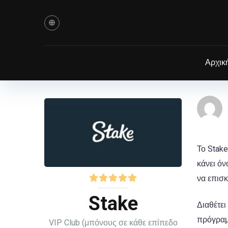
Αρχικ
Το Stake
κάνει όν
να επισκ
Stake
Διαθέτει
πρόγραμμ
VIP Club (μπόνους σε κάθε επίπεδο