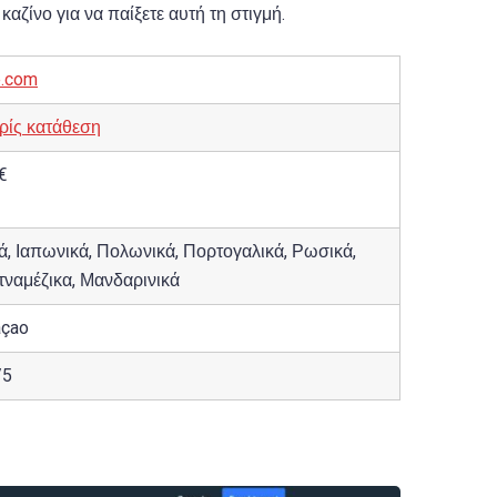
καζίνο για να παίξετε αυτή τη στιγμή.
e.com
ρίς κατάθεση
€
ακά, Ιαπωνικά, Πολωνικά, Πορτογαλικά, Ρωσικά,
ετναμέζικα, Μανδαρινικά
açao
/5