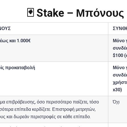
🃏 Stake – Μπόνου
ΝΟΥΣ
ΣΥΝΘ
έως και 1.000€
Μόνο γ
συνδέ
$100 (
ρίς προκαταβολή
Μόνο γ
συνδέ
χρήστ
x30)
μα επιβράβευσης, όσο περισσότερο παίζετε, τόσο
Όχι
σότερα επίπεδα κερδίζετε. Επιστροφή μετρητών,
υς και δωρεάν περιστροφές σε κάθε επίπεδο.