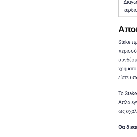
Διαγω
κερδίσ
Απο
Stake π
περισσότ
συνδέσμο
χρηματο
είστε υπ
Το Stake
Απλά εγγ
ως σχόλ
Θα δικα