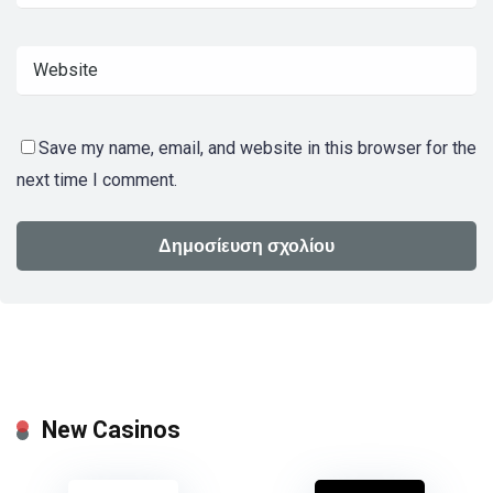
Save my name, email, and website in this browser for the
next time I comment.
New Casinos