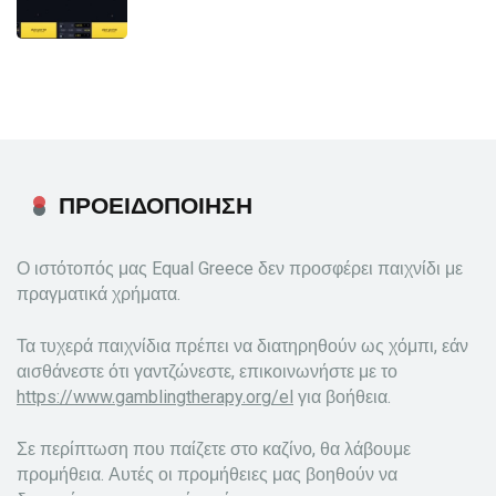
ΠΡΟΕΙΔΟΠΟΙΗΣΗ
Ο ιστότοπός μας Equal Greece δεν προσφέρει παιχνίδι με
πραγματικά χρήματα.
Τα τυχερά παιχνίδια πρέπει να διατηρηθούν ως χόμπι, εάν
αισθάνεστε ότι γαντζώνεστε, επικοινωνήστε με το
https://www.gamblingtherapy.org/el
για βοήθεια.
Σε περίπτωση που παίζετε στο καζίνο, θα λάβουμε
προμήθεια. Αυτές οι προμήθειες μας βοηθούν να