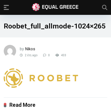
Roobet_full_allmode-1024×265
by
Níkos
2 έτη ago
0
433
Read More