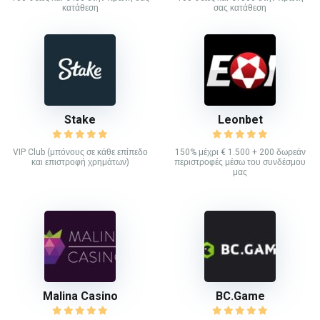
κατάθεση
σας κατάθεση
Stake
Leonbet
VIP Club (μπόνους σε κάθε επίπεδο
150% μέχρι € 1.500 + 200 δωρεάν
και επιστροφή χρημάτων)
περιστροφές μέσω του συνδέσμου
μας
Malina Casino
BC.Game