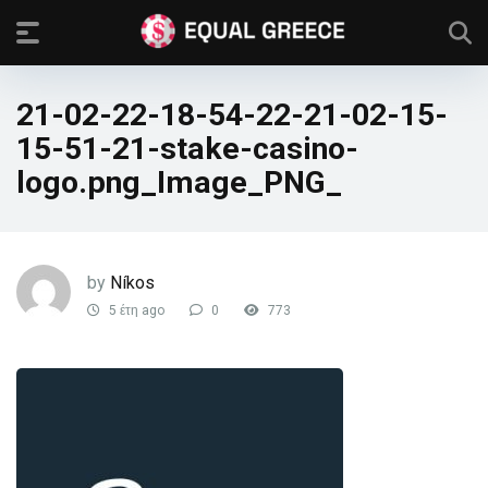
21-02-22-18-54-22-21-02-15-
15-51-21-stake-casino-
logo.png_Image_PNG_
by
Níkos
5 έτη ago
0
773