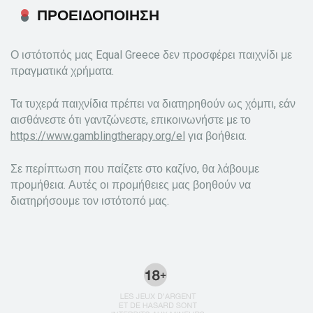
ΠΡΟΕΙΔΟΠΟΙΗΣΗ
Ο ιστότοπός μας Equal Greece δεν προσφέρει παιχνίδι με
πραγματικά χρήματα.
Τα τυχερά παιχνίδια πρέπει να διατηρηθούν ως χόμπι, εάν
αισθάνεστε ότι γαντζώνεστε, επικοινωνήστε με το
https://www.gamblingtherapy.org/el
για βοήθεια.
Σε περίπτωση που παίζετε στο καζίνο, θα λάβουμε
προμήθεια. Αυτές οι προμήθειες μας βοηθούν να
διατηρήσουμε τον ιστότοπό μας.