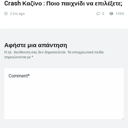
Crash Καζίνο : Ποιο παιχνίδι να επιλέξετε;
2 έτη ago
0
1594
Αφήστε μια απάντηση
Η ηλ. διεύθυνση σας δεν δημοσιεύεται.
Τα υποχρεωτικά πεδία
σημειώνονται με
*