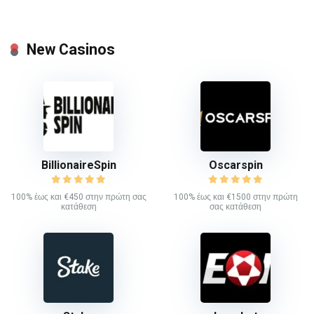
New Casinos
BillionaireSpin
Oscarspin
100% έως και €450 στην πρώτη σας
100% έως και €1500 στην πρώτη
κατάθεση
σας κατάθεση