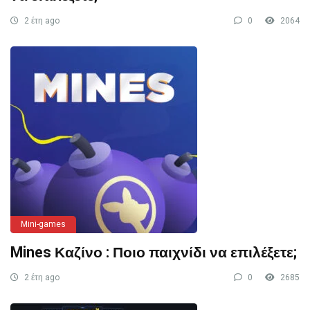
2 έτη ago
0
2064
Mini-games
Mines Καζίνο : Ποιο παιχνίδι να επιλέξετε;
2 έτη ago
0
2685