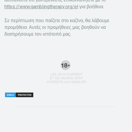
https://www.gamblingtherapy.org/el
για βοήθεια.
Σε περίπτωση που παίζετε στο καζίνο, θα λάβουμε
προμήθεια. Αυτές οι προμήθειες μας βοηθούν να
διατηρήσουμε τον ιστότοπό μας.