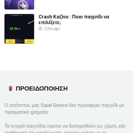
Crash Καζίνο : Ποιο παιχνίδι να
επιλέξετε;
2 έτη ago
ΠΡΟΕΙΔΟΠΟΙΗΣΗ
Ο ιστότοπός μας Equal Greece δεν προσφέρει παιχνίδι με
πραγματικά χρήματα.
Τα τυχερά παιχνίδια πρέπει να διατηρηθούν ως χόμπι, εάν
αισθάνεστε ότι γαντζώνεστε, επικοινωνήστε με το