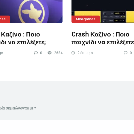
mes
Mini-games
 Καζίνο : Ποιο
Crash Καζίνο : Ποιο
δι να επιλέξετε;
παιχνίδι να επιλέξετε
go
0
2684
2 έτη ago
0
δία σημειώνονται με
*