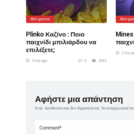
Mini-games
Mini-ga
Plinko Καζίνο : Ποιο
Mines
παιχνίδι μπιλιάρδου να
παιχνί
επιλέξετε;
2 έτη a
2 έτη ago
0
2062
Αφήστε μια απάντηση
Η ηλ. διεύθυνση σας δεν δημοσιεύεται.
Τα υποχρεωτικά πε