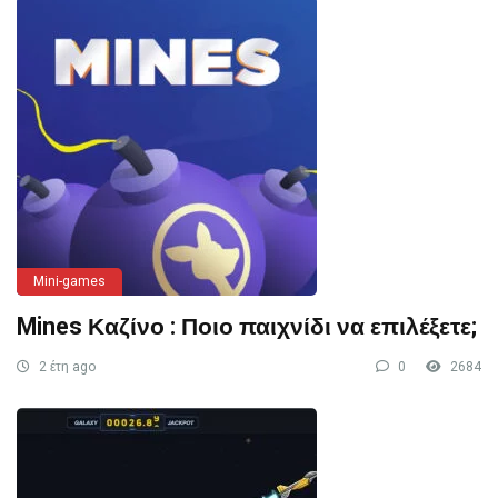
Mini-games
Mines Καζίνο : Ποιο παιχνίδι να επιλέξετε;
2 έτη ago
0
2684