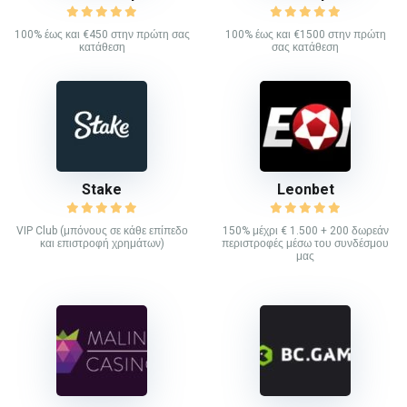
100% έως και €450 στην πρώτη σας
100% έως και €1500 στην πρώτη
κατάθεση
σας κατάθεση
Stake
Leonbet
VIP Club (μπόνους σε κάθε επίπεδο
150% μέχρι € 1.500 + 200 δωρεάν
και επιστροφή χρημάτων)
περιστροφές μέσω του συνδέσμου
μας