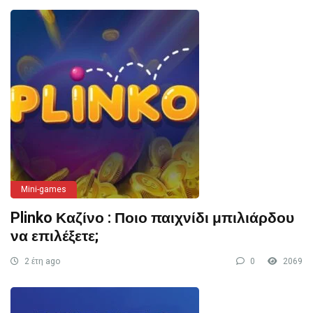
Mini-games
Plinko Καζίνο : Ποιο παιχνίδι μπιλιάρδου
να επιλέξετε;
2 έτη ago
0
2069