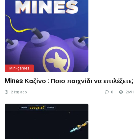
Mini-games
Mines Καζίνο : Ποιο παιχνίδι να επιλέξετε;
2 έτη ago
0
2691