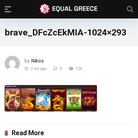
brave_DFcZcEkMIA-1024×293
by
Níkos
2 έτη ago
0
726
Read More