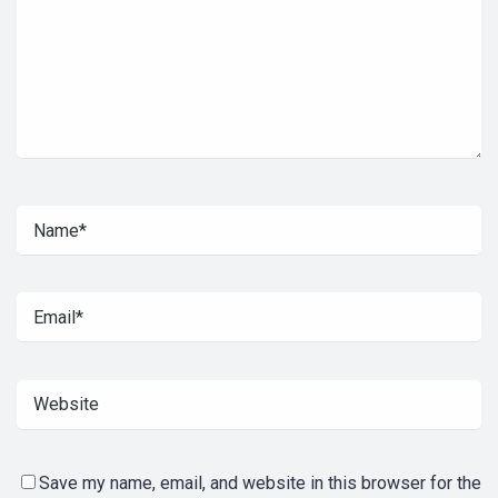
Save my name, email, and website in this browser for the