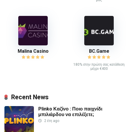
Malina Casino
BC.Game
180% στην πρώτη σας κατάθεση
μέχρι €400
Recent News
Plinko Καζίνο : Ποιο παιχνίδι
μπιλιάρδου να επιλέξετε;
2 έτη ago