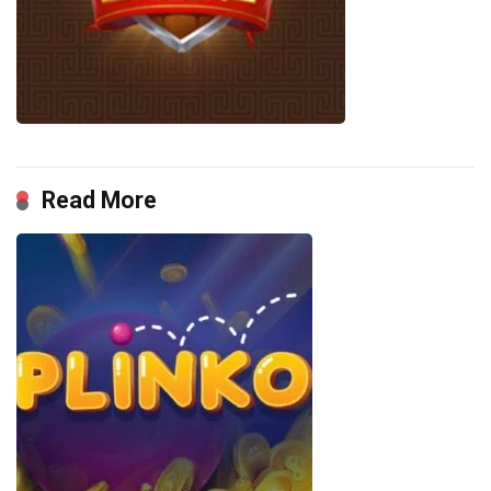
Read More