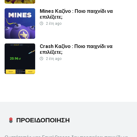
Mines Καζίνο : Ποιο παιχνίδι να
επιλέξετε;
2 έτη ago
Crash Καζίνο : Ποιο παιχνίδι να
επιλέξετε;
2 έτη ago
ΠΡΟΕΙΔΟΠΟΙΗΣΗ