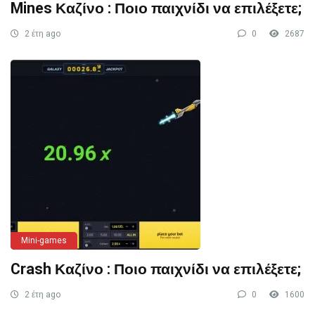
Mines Καζίνο : Ποιο παιχνίδι να επιλέξετε;
2 έτη ago
0
2687
Mini-games
Crash Καζίνο : Ποιο παιχνίδι να επιλέξετε;
2 έτη ago
0
1600