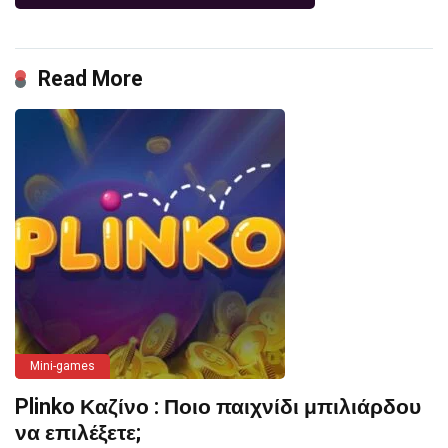
Read More
Mini-games
Plinko Καζίνο : Ποιο παιχνίδι μπιλιάρδου
να επιλέξετε;