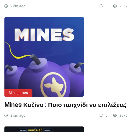
2 έτη ago
0
2057
Mini-games
Mines Καζίνο : Ποιο παιχνίδι να επιλέξετε;
2 έτη ago
0
2676