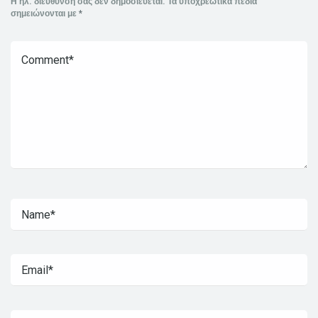
Η ηλ. διεύθυνση σας δεν δημοσιεύεται.
Τα υποχρεωτικά πεδία
σημειώνονται με
*