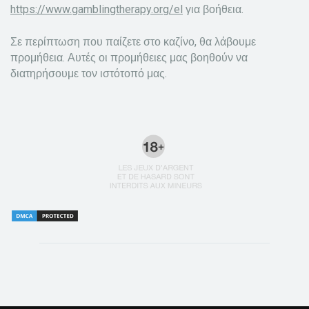
https://www.gamblingtherapy.org/el
για βοήθεια.
Σε περίπτωση που παίζετε στο καζίνο, θα λάβουμε
προμήθεια. Αυτές οι προμήθειες μας βοηθούν να
διατηρήσουμε τον ιστότοπό μας.