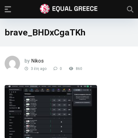
brave_BHDxCgaTKh
by
Níkos
3 έτη ago
0
860