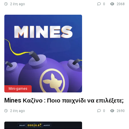
2 έτη ago
0
2068
Mini-games
Mines Καζίνο : Ποιο παιχνίδι να επιλέξετε;
2 έτη ago
0
2690