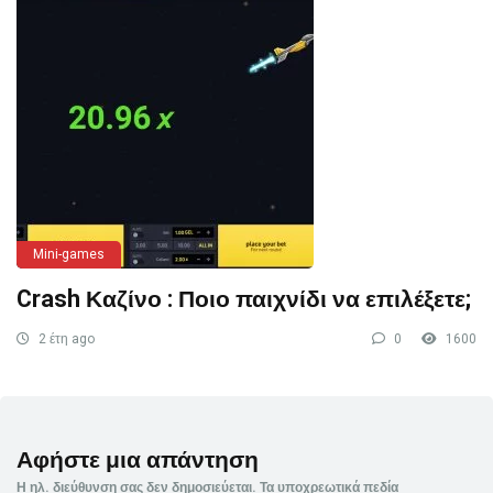
Mini-games
Crash Καζίνο : Ποιο παιχνίδι να επιλέξετε;
2 έτη ago
0
1600
Αφήστε μια απάντηση
Η ηλ. διεύθυνση σας δεν δημοσιεύεται.
Τα υποχρεωτικά πεδία