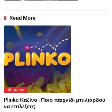
Read More
Mini-games
Plinko Καζίνο : Ποιο παιχνίδι μπιλιάρδου
να επιλέξετε;