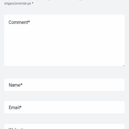
σημειώνονται με
*