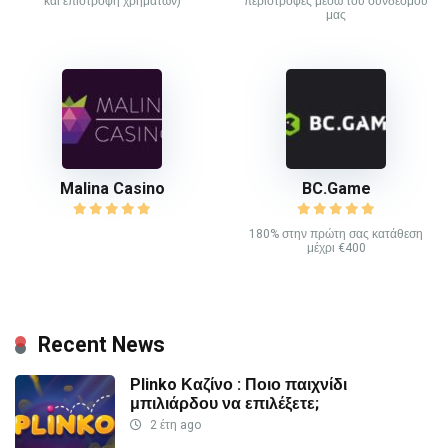
και επιστροφή χρημάτων)
περιστροφές μέσω του συνδέσμου
μας
Malina Casino
BC.Game
180% στην πρώτη σας κατάθεση
μέχρι €400
Recent News
Plinko Καζίνο : Ποιο παιχνίδι
μπιλιάρδου να επιλέξετε;
2 έτη ago