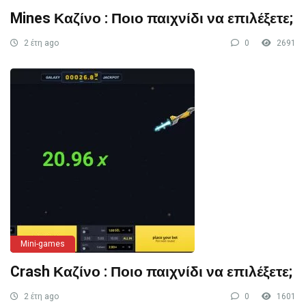
Mines Καζίνο : Ποιο παιχνίδι να επιλέξετε;
2 έτη ago
0
2691
Mini-games
Crash Καζίνο : Ποιο παιχνίδι να επιλέξετε;
2 έτη ago
0
1601