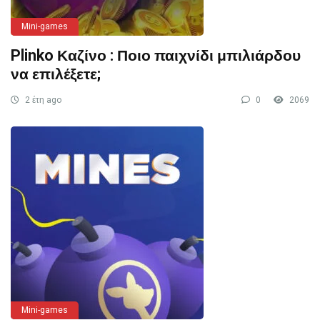
Mini-games
Plinko Καζίνο : Ποιο παιχνίδι μπιλιάρδου
να επιλέξετε;
2 έτη ago
0
2069
Mini-games