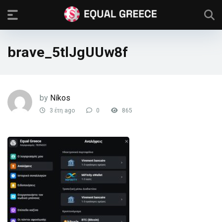
brave_5tlJgUUw8f
by
Níkos
3 έτη ago
0
865