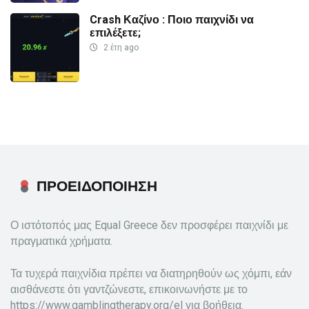
Crash Καζίνο : Ποιο παιχνίδι να
επιλέξετε;
2 έτη ago
ΠΡΟΕΙΔΟΠΟΙΗΣΗ
Ο ιστότοπός μας Equal Greece δεν προσφέρει παιχνίδι με
πραγματικά χρήματα.
Τα τυχερά παιχνίδια πρέπει να διατηρηθούν ως χόμπι, εάν
αισθάνεστε ότι γαντζώνεστε, επικοινωνήστε με το
https://www.gamblingtherapy.org/el
για βοήθεια.