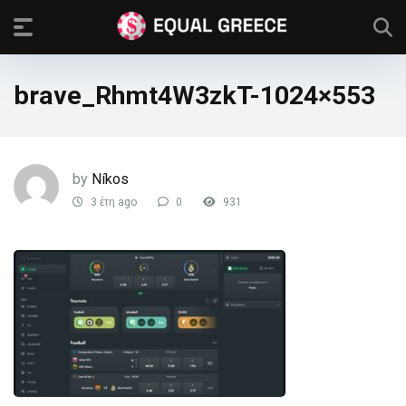
brave_Rhmt4W3zkT-1024×553
by
Níkos
3 έτη ago
0
931