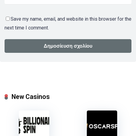
Save my name, email, and website in this browser for the
next time I comment.
New Casinos