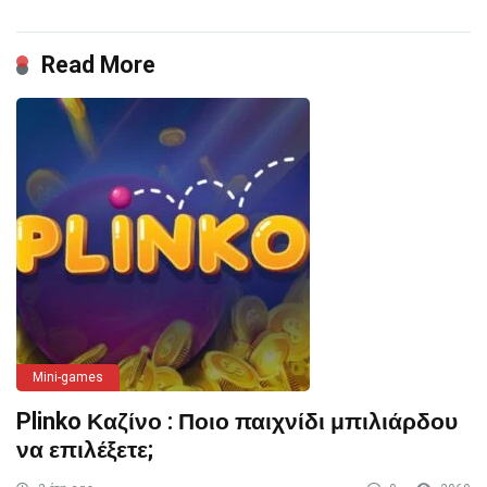
Read More
Mini-games
Plinko Καζίνο : Ποιο παιχνίδι μπιλιάρδου
να επιλέξετε;