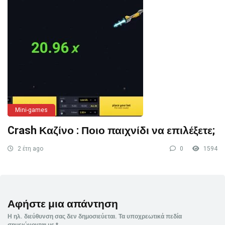
Mini-games
Crash Καζίνο : Ποιο παιχνίδι να επιλέξετε;
2 έτη ago
0
1594
Αφήστε μια απάντηση
Η ηλ. διεύθυνση σας δεν δημοσιεύεται.
Τα υποχρεωτικά πεδία