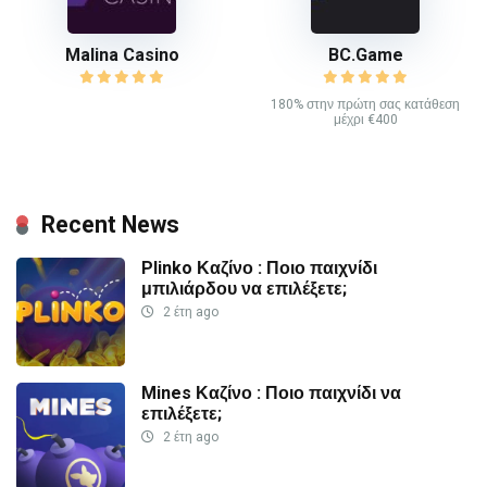
Malina Casino
BC.Game
180% στην πρώτη σας κατάθεση
μέχρι €400
Recent News
Plinko Καζίνο : Ποιο παιχνίδι
μπιλιάρδου να επιλέξετε;
2 έτη ago
Mines Καζίνο : Ποιο παιχνίδι να
επιλέξετε;
2 έτη ago