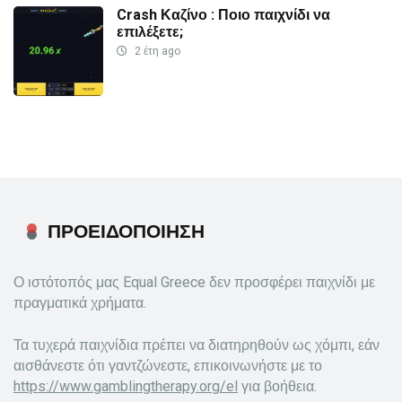
Crash Καζίνο : Ποιο παιχνίδι να
επιλέξετε;
2 έτη ago
ΠΡΟΕΙΔΟΠΟΙΗΣΗ
Ο ιστότοπός μας Equal Greece δεν προσφέρει παιχνίδι με
πραγματικά χρήματα.
Τα τυχερά παιχνίδια πρέπει να διατηρηθούν ως χόμπι, εάν
αισθάνεστε ότι γαντζώνεστε, επικοινωνήστε με το
https://www.gamblingtherapy.org/el
για βοήθεια.