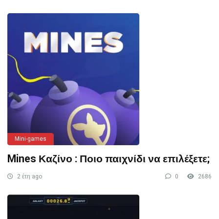
Mini-games
Mines Καζίνο : Ποιο παιχνίδι να επιλέξετε;
2 έτη ago
0
2686