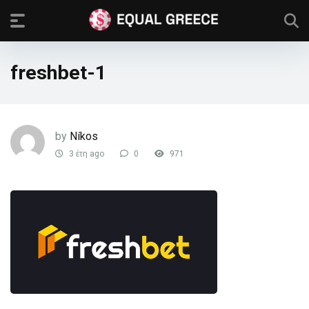
freshbet-1
by
Níkos
3 έτη ago
0
971