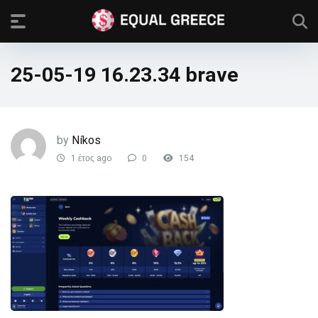
25-05-19 16.23.34 brave
by
Níkos
1 έτος ago
0
154