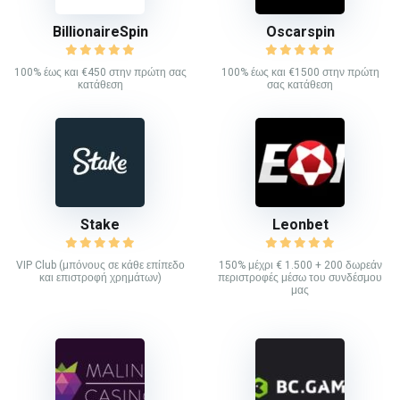
BillionaireSpin
Oscarspin
100% έως και €450 στην πρώτη σας
100% έως και €1500 στην πρώτη
κατάθεση
σας κατάθεση
Stake
Leonbet
VIP Club (μπόνους σε κάθε επίπεδο
150% μέχρι € 1.500 + 200 δωρεάν
και επιστροφή χρημάτων)
περιστροφές μέσω του συνδέσμου
μας