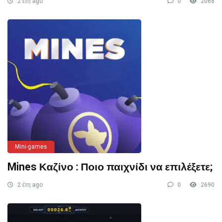
2 έτη ago
0
2068
Mini-games
Mines Καζίνο : Ποιο παιχνίδι να επιλέξετε;
2 έτη ago
0
2690