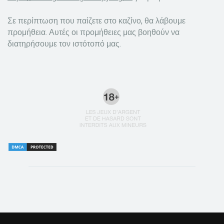
Σε περίπτωση που παίζετε στο καζίνο, θα λάβουμε
προμήθεια. Αυτές οι προμήθειες μας βοηθούν να
διατηρήσουμε τον ιστότοπό μας.