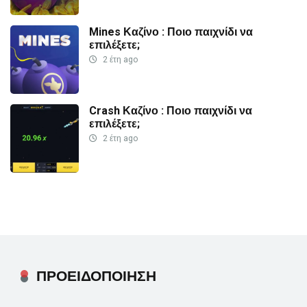
Mines Καζίνο : Ποιο παιχνίδι να
επιλέξετε;
2 έτη ago
Crash Καζίνο : Ποιο παιχνίδι να
επιλέξετε;
2 έτη ago
ΠΡΟΕΙΔΟΠΟΙΗΣΗ