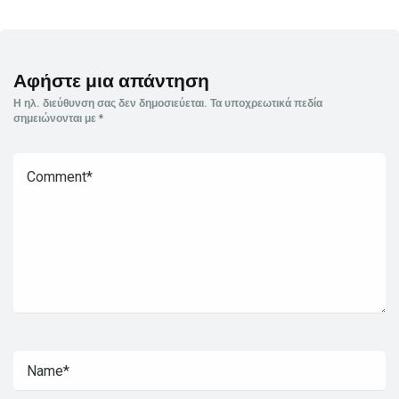
Αφήστε μια απάντηση
Η ηλ. διεύθυνση σας δεν δημοσιεύεται.
Τα υποχρεωτικά πεδία
σημειώνονται με
*