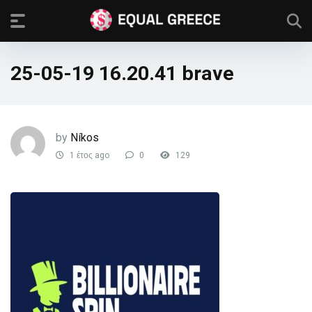
25-05-19 16.20.41 brave
by
Níkos
1 έτος ago
0
129