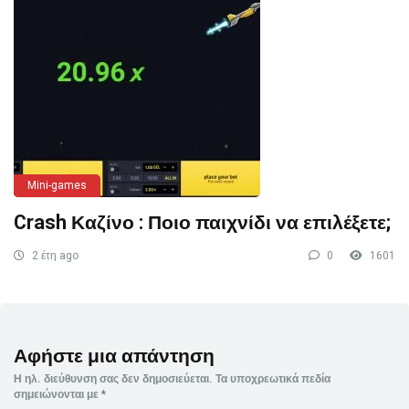
Mini-games
Crash Καζίνο : Ποιο παιχνίδι να επιλέξετε;
2 έτη ago
0
1601
Αφήστε μια απάντηση
Η ηλ. διεύθυνση σας δεν δημοσιεύεται.
Τα υποχρεωτικά πεδία
σημειώνονται με
*