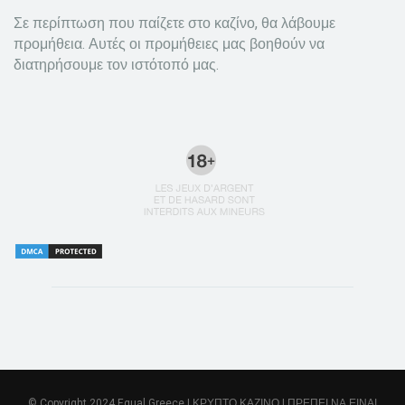
Σε περίπτωση που παίζετε στο καζίνο, θα λάβουμε
προμήθεια. Αυτές οι προμήθειες μας βοηθούν να
διατηρήσουμε τον ιστότοπό μας.
© Copyright 2024 Equal Greece | ΚΡΥΠΤΟ ΚΑΖΙΝΟ | ΠΡΕΠΕΙ ΝΑ ΕΙΝΑΙ