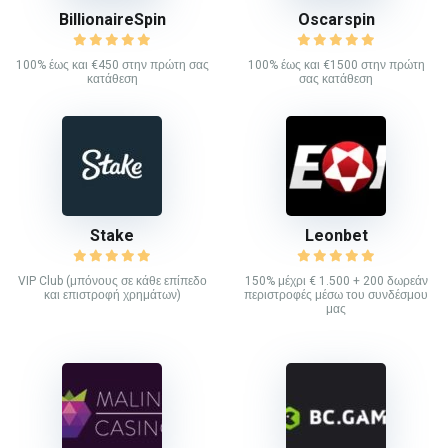
BillionaireSpin
Oscarspin
100% έως και €450 στην πρώτη σας
100% έως και €1500 στην πρώτη
κατάθεση
σας κατάθεση
Stake
Leonbet
VIP Club (μπόνους σε κάθε επίπεδο
150% μέχρι € 1.500 + 200 δωρεάν
και επιστροφή χρημάτων)
περιστροφές μέσω του συνδέσμου
μας