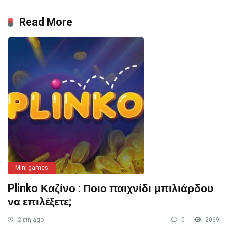
Read More
Mini-games
Plinko Καζίνο : Ποιο παιχνίδι μπιλιάρδου
να επιλέξετε;
2 έτη ago
0
2069