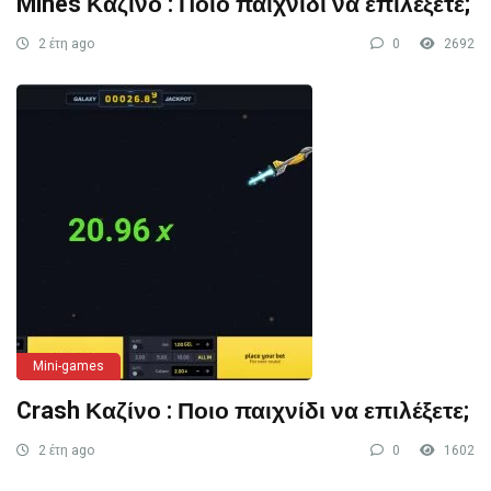
Mines Καζίνο : Ποιο παιχνίδι να επιλέξετε;
2 έτη ago
0
2692
Mini-games
Crash Καζίνο : Ποιο παιχνίδι να επιλέξετε;
2 έτη ago
0
1602