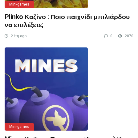
Mini-games
Plinko Καζίνο : Ποιο παιχνίδι μπιλιάρδου
να επιλέξετε;
2 έτη ago
0
2070
Mini-games