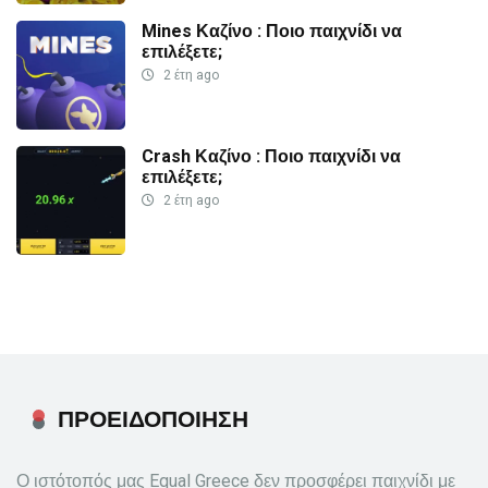
Mines Καζίνο : Ποιο παιχνίδι να
επιλέξετε;
2 έτη ago
Crash Καζίνο : Ποιο παιχνίδι να
επιλέξετε;
2 έτη ago
ΠΡΟΕΙΔΟΠΟΙΗΣΗ
Ο ιστότοπός μας Equal Greece δεν προσφέρει παιχνίδι με