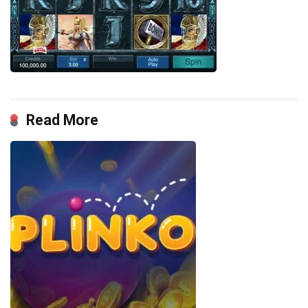
Read More