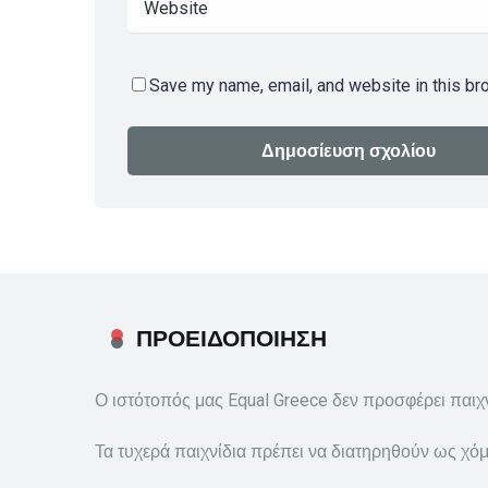
Save my name, email, and website in this br
ΠΡΟΕΙΔΟΠΟΙΗΣΗ
Ο ιστότοπός μας Equal Greece δεν προσφέρει παιχν
Τα τυχερά παιχνίδια πρέπει να διατηρηθούν ως χόμ