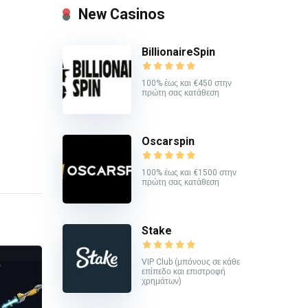
New Casinos
BillionaireSpin
100% έως και €450 στην
πρώτη σας κατάθεση
Oscarspin
100% έως και €1500 στην
πρώτη σας κατάθεση
Stake
VIP Club (μπόνους σε κάθε
επίπεδο και επιστροφή
χρημάτων)