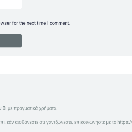
owser for the next time I comment.
ίδι με πραγματικά χρήματα.
πι, εάν αισθάνεστε ότι γαντζώνεστε, επικοινωνήστε με το
https: