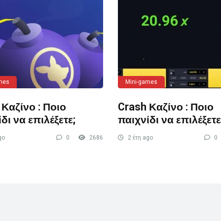
mes
Mini-games
 Καζίνο : Ποιο
Crash Καζίνο : Ποιο
δι να επιλέξετε;
παιχνίδι να επιλέξετε
go
0
2686
2 έτη ago
0