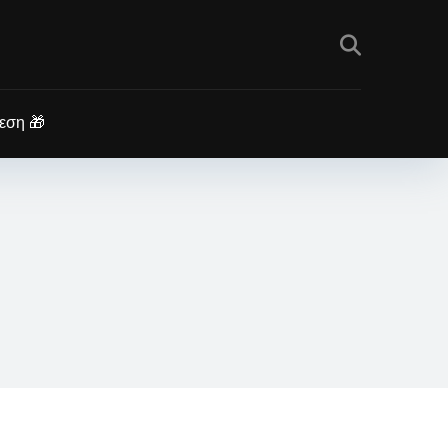
εση 🎁