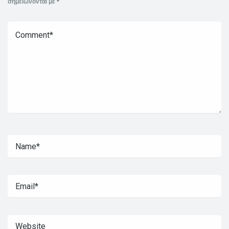
σημειώνονται με
*