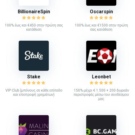
BillionaireSpin
Oscarspin
100% έως και €450 στην πρώτη σας
100% έως και €1500 στην πρώτη
κατάθεση
σας κατάθεση
Stake
Leonbet
VIP Club (μπόνους σε κάθε επίπεδο
150% μέχρι € 1.500 + 200 δωρεάν
και επιστροφή χρημάτων)
περιστροφές μέσω του συνδέσμου
μας