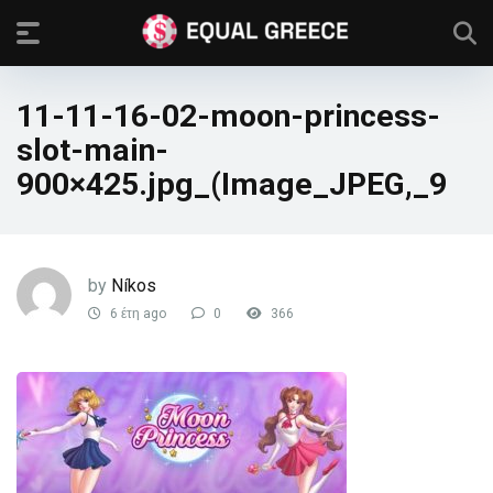
11-11-16-02-moon-princess-
slot-main-
900×425.jpg_(Image_JPEG,_9
by
Níkos
6 έτη ago
0
366