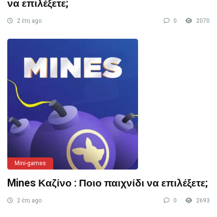
να επιλέξετε;
2 έτη ago
0
2070
Mini-games
Mines Καζίνο : Ποιο παιχνίδι να επιλέξετε;
2 έτη ago
0
2693