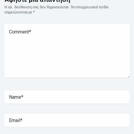
Η ηλ. διεύθυνση σας δεν δημοσιεύεται.
Τα υποχρεωτικά πεδία
σημειώνονται με
*