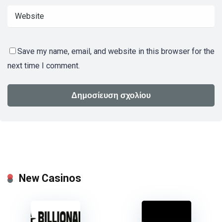
Save my name, email, and website in this browser for the
next time I comment.
New Casinos