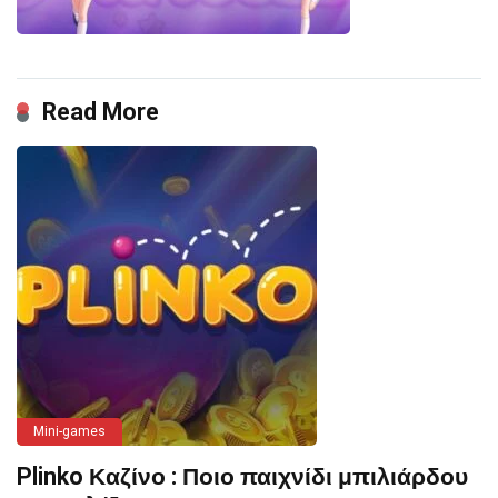
Read More
Mini-games
Plinko Καζίνο : Ποιο παιχνίδι μπιλιάρδου