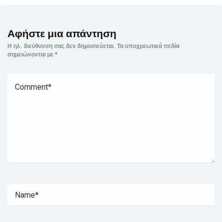
Αφήστε μια απάντηση
Η ηλ. διεύθυνση σας δεν δημοσιεύεται.
Τα υποχρεωτικά πεδία
σημειώνονται με
*