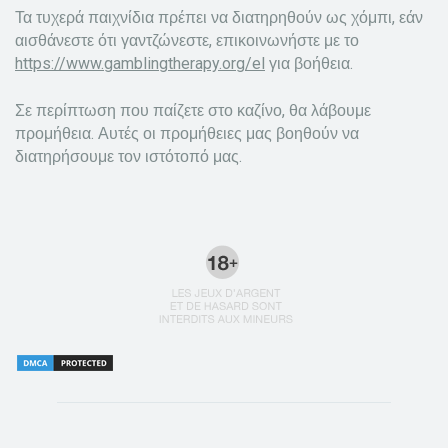
Τα τυχερά παιχνίδια πρέπει να διατηρηθούν ως χόμπι, εάν
αισθάνεστε ότι γαντζώνεστε, επικοινωνήστε με το
https://www.gamblingtherapy.org/el
για βοήθεια.
Σε περίπτωση που παίζετε στο καζίνο, θα λάβουμε
προμήθεια. Αυτές οι προμήθειες μας βοηθούν να
διατηρήσουμε τον ιστότοπό μας.