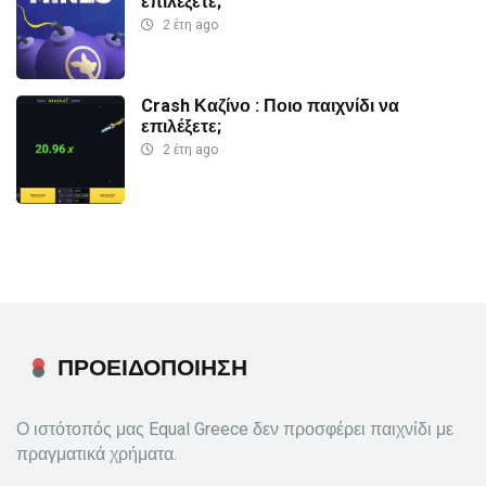
επιλέξετε;
2 έτη ago
Crash Καζίνο : Ποιο παιχνίδι να
επιλέξετε;
2 έτη ago
ΠΡΟΕΙΔΟΠΟΙΗΣΗ
Ο ιστότοπός μας Equal Greece δεν προσφέρει παιχνίδι με
πραγματικά χρήματα.