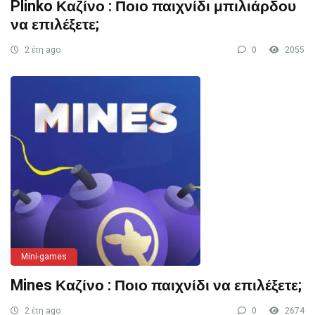
Plinko Καζίνο : Ποιο παιχνίδι μπιλιάρδου
να επιλέξετε;
2 έτη ago
0
2055
Mini-games
Mines Καζίνο : Ποιο παιχνίδι να επιλέξετε;
2 έτη ago
0
2674