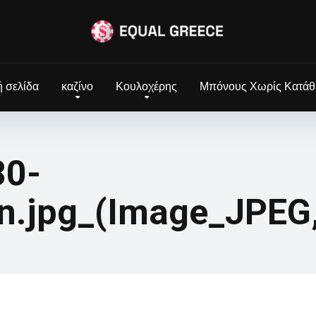
ή σελίδα
καζίνο
Κουλοχέρης
Μπόνους Χωρίς Κατάθ
80-
.jpg_(Image_JPEG,