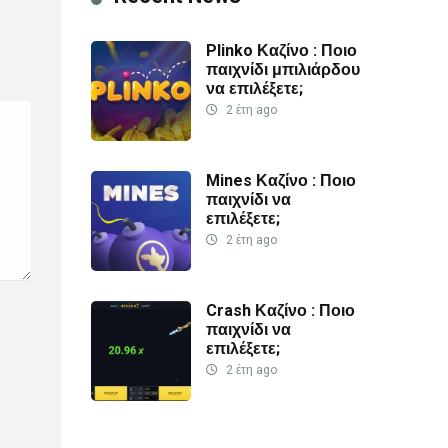
Plinko Καζίνο : Ποιο
παιχνίδι μπιλιάρδου
να επιλέξετε;
2 έτη ago
Mines Καζίνο : Ποιο
παιχνίδι να
επιλέξετε;
2 έτη ago
Crash Καζίνο : Ποιο
παιχνίδι να
επιλέξετε;
2 έτη ago