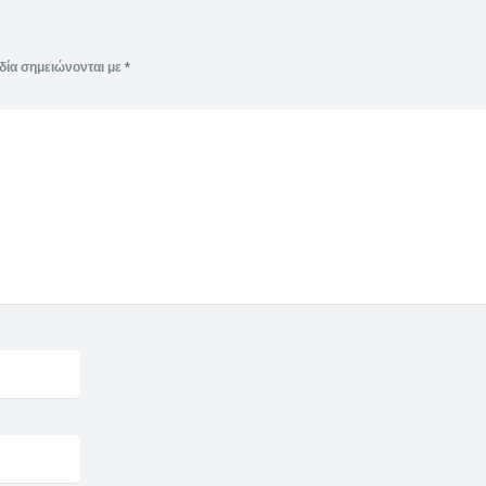
δία σημειώνονται με
*