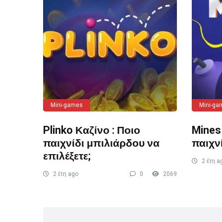
Mini-games
Mini-ga
Plinko Καζίνο : Ποιο
Mines
παιχνίδι μπιλιάρδου να
παιχνί
επιλέξετε;
2 έτη a
2 έτη ago
0
2069