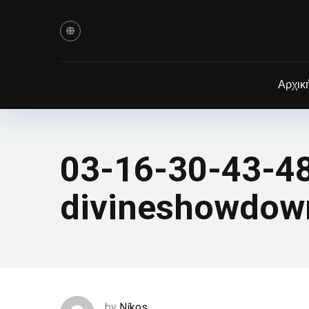
Αρχικ
03-16-30-43-4
divineshowdown
by
Níkos