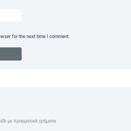
owser for the next time I comment.
ίδι με πραγματικά χρήματα.