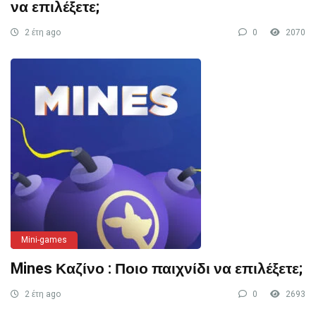
να επιλέξετε;
2 έτη ago
0
2070
Mini-games
Mines Καζίνο : Ποιο παιχνίδι να επιλέξετε;
2 έτη ago
0
2693