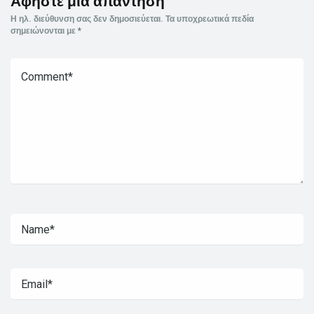
Αφήστε μια απάντηση
Η ηλ. διεύθυνση σας δεν δημοσιεύεται.
Τα υποχρεωτικά πεδία
σημειώνονται με
*