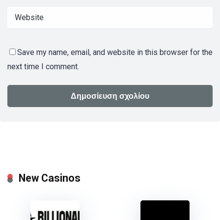
Save my name, email, and website in this browser for the
next time I comment.
New Casinos