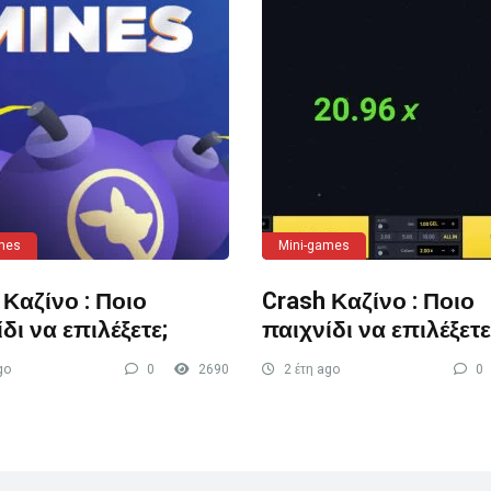
mes
Mini-games
 Καζίνο : Ποιο
Crash Καζίνο : Ποιο
δι να επιλέξετε;
παιχνίδι να επιλέξετε
go
0
2690
2 έτη ago
0