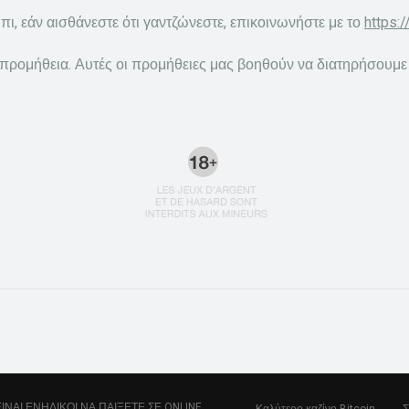
πι, εάν αισθάνεστε ότι γαντζώνεστε, επικοινωνήστε με το
https:
 προμήθεια. Αυτές οι προμήθειες μας βοηθούν να διατηρήσουμε 
 ΕΙΝΑΙ ΕΝΗΛΙΚΟΙ ΝΑ ΠΑΙΞΕΤΕ ΣΕ ONLINE
Καλύτερο καζίνο Bitcoin
Σ