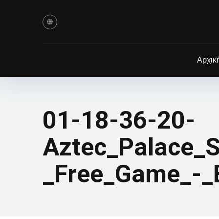
Αρχικ
01-18-36-20-
Aztec_Palace_S
_Free_Game_-_