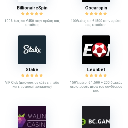
BillionaireSpin
Oscarspin
100% έως και €450 στην πρώτη σας
100% έως και €1500 στην πρώτη
κατάθεση
σας κατάθεση
Stake
Leonbet
VIP Club (μπόνους σε κάθε επίπεδο
150% μέχρι € 1.500 + 200 δωρεάν
και επιστροφή χρημάτων)
περιστροφές μέσω του συνδέσμου
μας