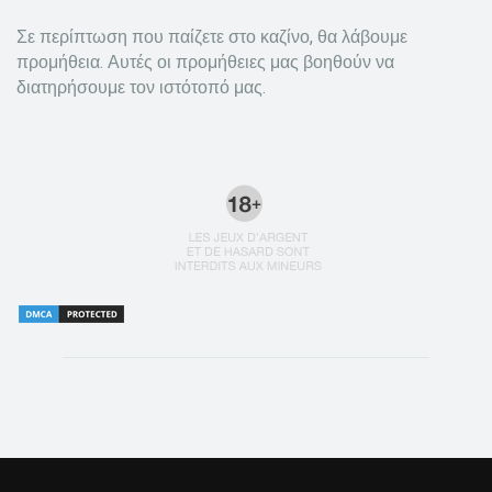
Σε περίπτωση που παίζετε στο καζίνο, θα λάβουμε
προμήθεια. Αυτές οι προμήθειες μας βοηθούν να
διατηρήσουμε τον ιστότοπό μας.