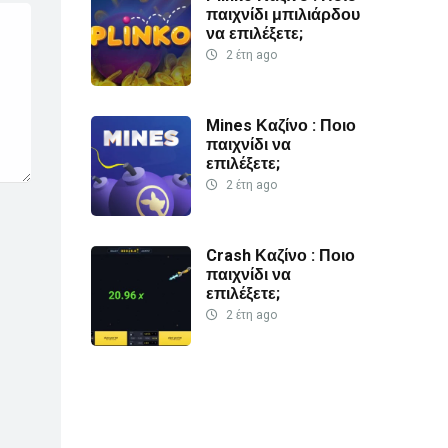
παιχνίδι μπιλιάρδου
να επιλέξετε;
2 έτη ago
Mines Καζίνο : Ποιο
παιχνίδι να
επιλέξετε;
2 έτη ago
Crash Καζίνο : Ποιο
παιχνίδι να
επιλέξετε;
2 έτη ago