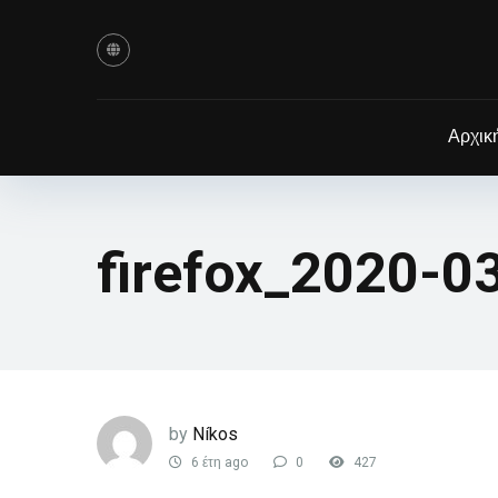
Αρχικ
firefox_2020-0
by
Níkos
6 έτη ago
0
427