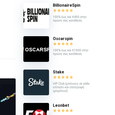
BillionaireSpin
100% έως και €450 στην
πρώτη σας κατάθεση
Oscarspin
100% έως και €1500 στην
πρώτη σας κατάθεση
Stake
VIP Club (μπόνους σε κάθε
επίπεδο και επιστροφή
χρημάτων)
Leonbet