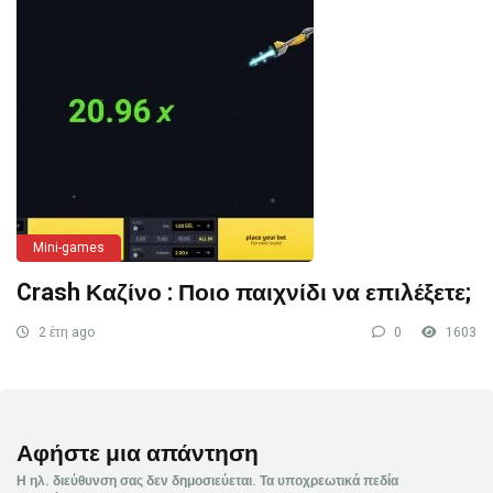
Mini-games
Crash Καζίνο : Ποιο παιχνίδι να επιλέξετε;
2 έτη ago
0
1603
Αφήστε μια απάντηση
Η ηλ. διεύθυνση σας δεν δημοσιεύεται.
Τα υποχρεωτικά πεδία