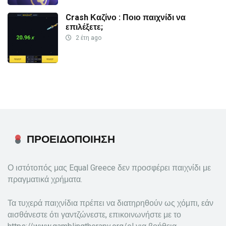
Crash Καζίνο : Ποιο παιχνίδι να
επιλέξετε;
2 έτη ago
ΠΡΟΕΙΔΟΠΟΙΗΣΗ
Ο ιστότοπός μας Equal Greece δεν προσφέρει παιχνίδι με
πραγματικά χρήματα.
Τα τυχερά παιχνίδια πρέπει να διατηρηθούν ως χόμπι, εάν
αισθάνεστε ότι γαντζώνεστε, επικοινωνήστε με το