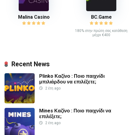
Malina Casino
BC.Game
180% στην πρώτη σας κατάθεση
μέχρι €400
Recent News
Plinko Καζίνο : Ποιο παιχνίδι
μπιλιάρδου να επιλέξετε;
2 έτη ago
Mines Καζίνο : Ποιο παιχνίδι να
επιλέξετε;
2 έτη ago