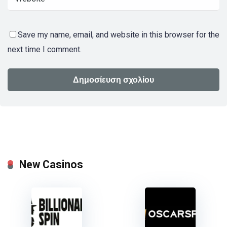
Save my name, email, and website in this browser for the
next time I comment.
New Casinos