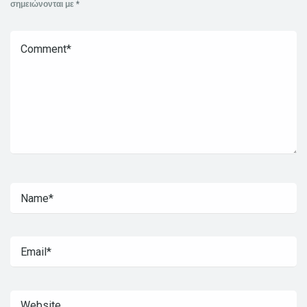
σημειώνονται με
*