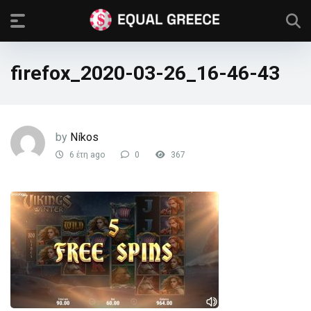
firefox_2020-03-26_16-46-43
by
Níkos
6 έτη ago
0
367