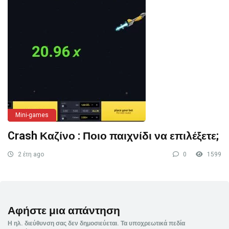
Mini-games
Crash Καζίνο : Ποιο παιχνίδι να επιλέξετε;
2 έτη ago
0
1599
Αφήστε μια απάντηση
Η ηλ. διεύθυνση σας δεν δημοσιεύεται.
Τα υποχρεωτικά πεδία