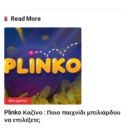
Read More
Mini-games
Plinko Καζίνο : Ποιο παιχνίδι μπιλιάρδου
να επιλέξετε;