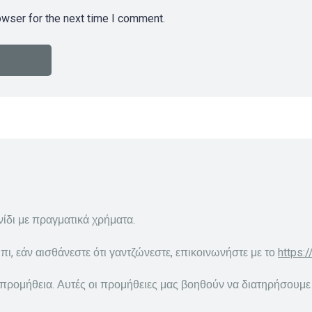
owser for the next time I comment.
ίδι με πραγματικά χρήματα.
πι, εάν αισθάνεστε ότι γαντζώνεστε, επικοινωνήστε με το
https:
 προμήθεια. Αυτές οι προμήθειες μας βοηθούν να διατηρήσουμε 