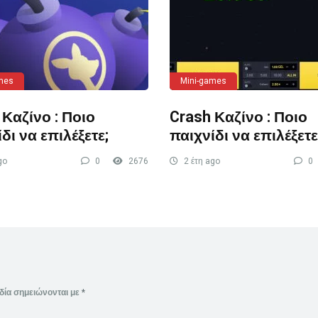
mes
Mini-games
 Καζίνο : Ποιο
Crash Καζίνο : Ποιο
δι να επιλέξετε;
παιχνίδι να επιλέξετε
go
0
2676
2 έτη ago
0
δία σημειώνονται με
*