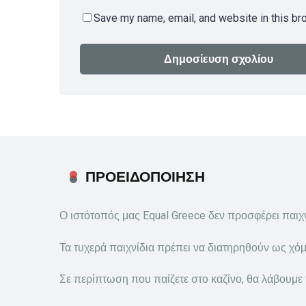
Save my name, email, and website in this br
ΠΡΟΕΙΔΟΠΟΙΗΣΗ
Ο ιστότοπός μας Equal Greece δεν προσφέρει παιχν
Τα τυχερά παιχνίδια πρέπει να διατηρηθούν ως χόμ
Σε περίπτωση που παίζετε στο καζίνο, θα λάβουμε