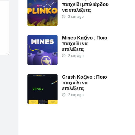
παιχνίδι μπιλιάρδου
να επιλέξετε;
2 έτη ago
Mines Καζίνο : Ποιο
παιχνίδι να
επιλέξετε;
2 έτη ago
Crash Καζίνο : Ποιο
παιχνίδι να
επιλέξετε;
2 έτη ago