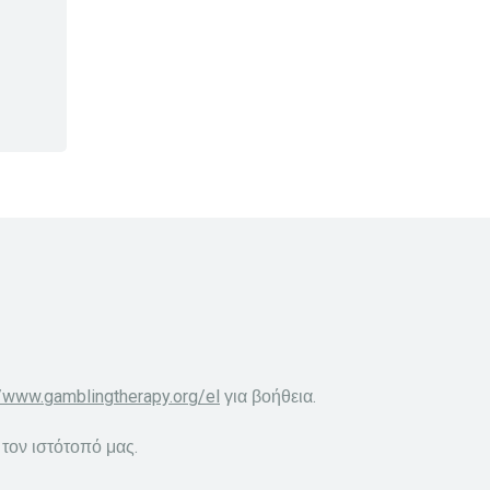
//www.gamblingtherapy.org/el
για βοήθεια.
τον ιστότοπό μας.