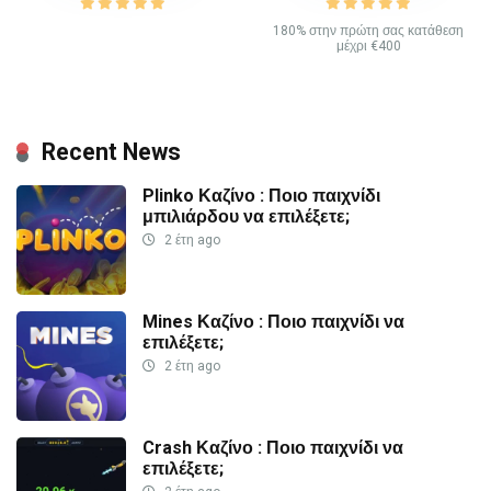
180% στην πρώτη σας κατάθεση
μέχρι €400
Recent News
Plinko Καζίνο : Ποιο παιχνίδι
μπιλιάρδου να επιλέξετε;
2 έτη ago
Mines Καζίνο : Ποιο παιχνίδι να
επιλέξετε;
2 έτη ago
Crash Καζίνο : Ποιο παιχνίδι να
επιλέξετε;