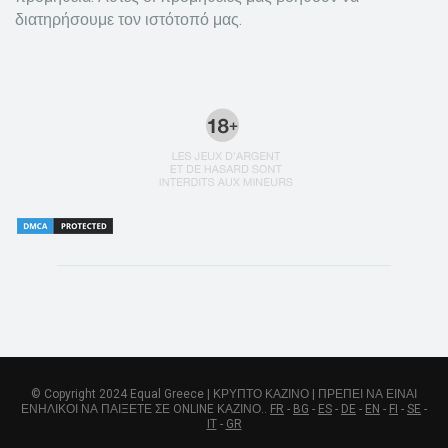
διατηρήσουμε τον ιστότοπό μας.
© Copyright 2024 Equal Greece | ΚΡΥΠΤΟ ΚΑΖΙΝΟ | ΠΡΕΠΕΙ ΝΑ ΕΙΝΑΙ
ΕΝΗΛΙΚΟΙ ΝΑ ΠΑΙΞΕΤΕ ΣΕ ONLINE ΚΑΖΙΝΟ..
FR
-
BG
-
ES
-
DE
-
EN
-
FI
-
SE
-
IT
-
GR