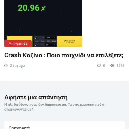
Mini-games
Crash Καζίνο : Ποιο παιχνίδι να επιλέξετε;
2 έτη ago
0
1599
Αφήστε μια απάντηση
Η ηλ. διεύθυνση σας δεν δημοσιεύεται.
Τα υποχρεωτικά πεδία
σημειώνονται με
*