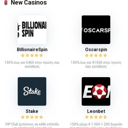
New Casinos
BillionaireSpin
Oscarspin
100% έως και €450 στην πρώτη σας
100% έως και €1500 στην πρώτη
κατάθεση
σας κατάθεση
Stake
Leonbet
VIP Club (μπόνους σε κάθε επίπεδο
150% μέχρι € 1.500 + 200 δωρεάν