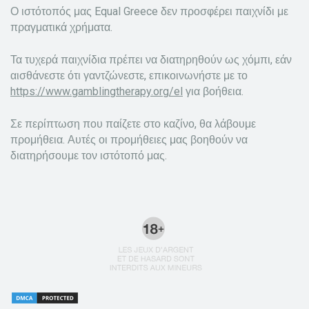
Ο ιστότοπός μας Equal Greece δεν προσφέρει παιχνίδι με
πραγματικά χρήματα.
Τα τυχερά παιχνίδια πρέπει να διατηρηθούν ως χόμπι, εάν
αισθάνεστε ότι γαντζώνεστε, επικοινωνήστε με το
https://www.gamblingtherapy.org/el
για βοήθεια.
Σε περίπτωση που παίζετε στο καζίνο, θα λάβουμε
προμήθεια. Αυτές οι προμήθειες μας βοηθούν να
διατηρήσουμε τον ιστότοπό μας.