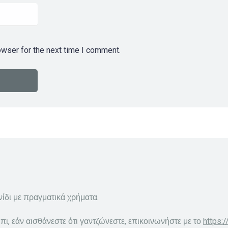
owser for the next time I comment.
ίδι με πραγματικά χρήματα.
πι, εάν αισθάνεστε ότι γαντζώνεστε, επικοινωνήστε με το
https: