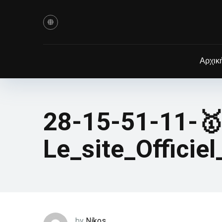
Αρχικ
28-15-51-11-
Le_site_Officie
by
Níkos