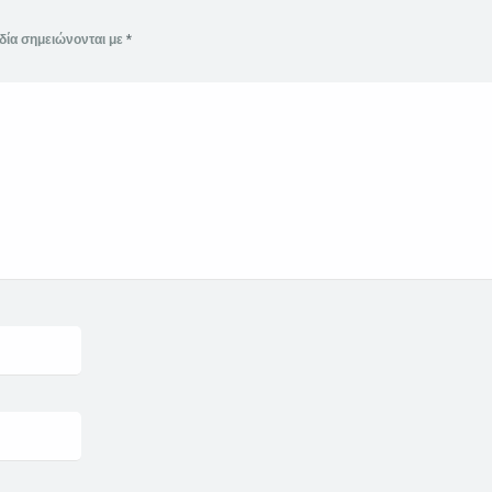
δία σημειώνονται με
*