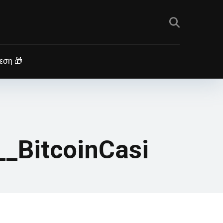
εση 🎁
__BitcoinCasi