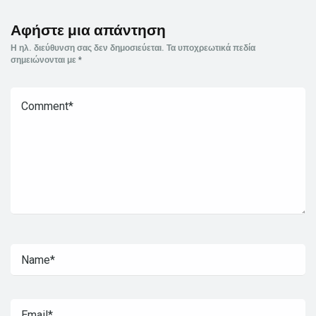
Αφήστε μια απάντηση
Η ηλ. διεύθυνση σας δεν δημοσιεύεται.
Τα υποχρεωτικά πεδία
σημειώνονται με
*