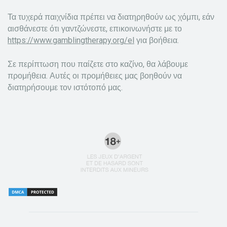
Τα τυχερά παιχνίδια πρέπει να διατηρηθούν ως χόμπι, εάν
αισθάνεστε ότι γαντζώνεστε, επικοινωνήστε με το
https://www.gamblingtherapy.org/el
για βοήθεια.
Σε περίπτωση που παίζετε στο καζίνο, θα λάβουμε
προμήθεια. Αυτές οι προμήθειες μας βοηθούν να
διατηρήσουμε τον ιστότοπό μας.