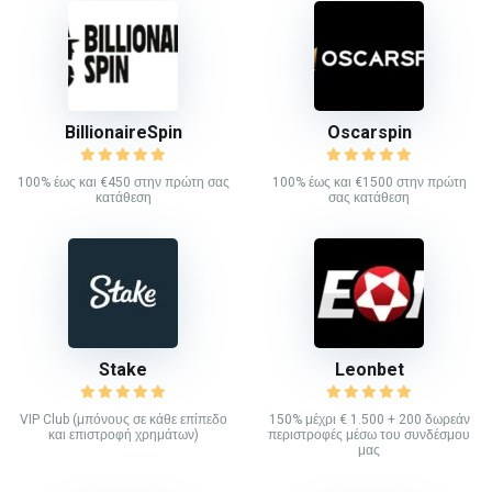
BillionaireSpin
Oscarspin
100% έως και €450 στην πρώτη σας
100% έως και €1500 στην πρώτη
κατάθεση
σας κατάθεση
Stake
Leonbet
VIP Club (μπόνους σε κάθε επίπεδο
150% μέχρι € 1.500 + 200 δωρεάν
και επιστροφή χρημάτων)
περιστροφές μέσω του συνδέσμου
μας