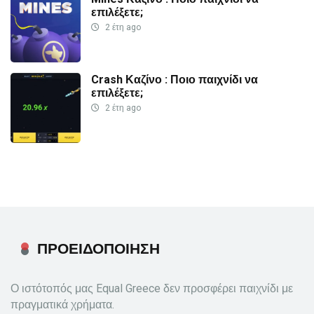
επιλέξετε;
2 έτη ago
Crash Καζίνο : Ποιο παιχνίδι να
επιλέξετε;
2 έτη ago
ΠΡΟΕΙΔΟΠΟΙΗΣΗ
Ο ιστότοπός μας Equal Greece δεν προσφέρει παιχνίδι με
πραγματικά χρήματα.