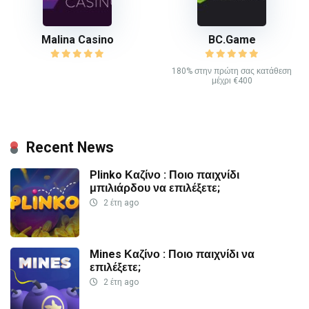
Malina Casino
BC.Game
180% στην πρώτη σας κατάθεση
μέχρι €400
Recent News
Plinko Καζίνο : Ποιο παιχνίδι
μπιλιάρδου να επιλέξετε;
2 έτη ago
Mines Καζίνο : Ποιο παιχνίδι να
επιλέξετε;
2 έτη ago