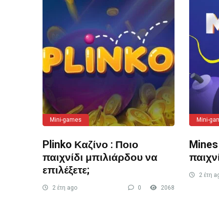
Mini-games
Mini-ga
Plinko Καζίνο : Ποιο
Mines
παιχνίδι μπιλιάρδου να
παιχνί
επιλέξετε;
2 έτη a
2 έτη ago
0
2068