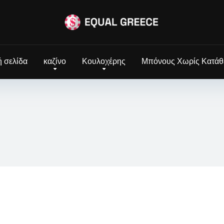
ή σελίδα
καζίνο
Κουλοχέρης
Μπόνους Χωρίς Κατάθ