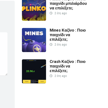
παιχνίδι μπιλιάρδου
να επιλέξετε;
2 έτη ago
Mines Καζίνο : Ποιο
παιχνίδι να
επιλέξετε;
2 έτη ago
Crash Καζίνο : Ποιο
παιχνίδι να
επιλέξετε;
2 έτη ago