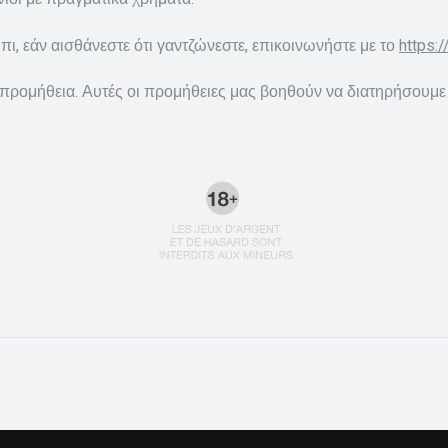
πι, εάν αισθάνεστε ότι γαντζώνεστε, επικοινωνήστε με το
https:
 προμήθεια. Αυτές οι προμήθειες μας βοηθούν να διατηρήσουμε 