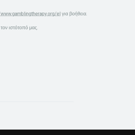
//www.gamblingtherapy.org/el
για βοήθεια.
τον ιστότοπό μας.