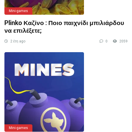
Mini-games
Plinko Καζίνο : Ποιο παιχνίδι μπιλιάρδου
να επιλέξετε;
2 έτη ago
0
2059
Mini-games