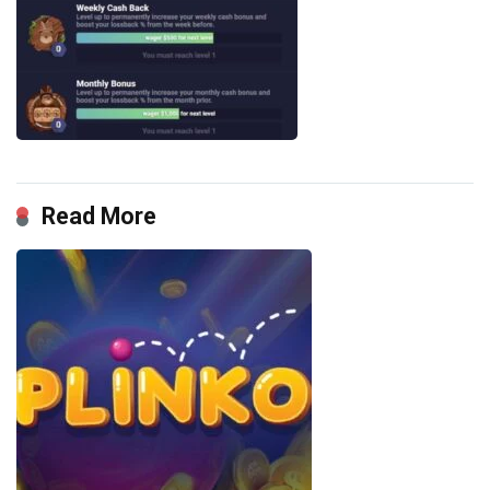
Read More