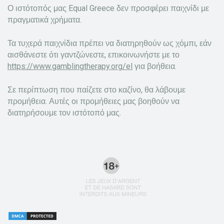
Ο ιστότοπός μας Equal Greece δεν προσφέρει παιχνίδι με
πραγματικά χρήματα.
Τα τυχερά παιχνίδια πρέπει να διατηρηθούν ως χόμπι, εάν
αισθάνεστε ότι γαντζώνεστε, επικοινωνήστε με το
https://www.gamblingtherapy.org/el
για βοήθεια.
Σε περίπτωση που παίζετε στο καζίνο, θα λάβουμε
προμήθεια. Αυτές οι προμήθειες μας βοηθούν να
διατηρήσουμε τον ιστότοπό μας.