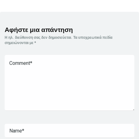
Αφήστε μια απάντηση
Η ηλ. διεύθυνση σας δεν δημοσιεύεται.
Τα υποχρεωτικά πεδία
σημειώνονται με
*