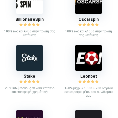
BillionaireSpin
Oscarspin
100% έως και €450 στην πρώτη σας
100% έως και €1500 στην πρώτη
κατάθεση
σας κατάθεση
Stake
Leonbet
VIP Club (μπόνους σε κάθε επίπεδο
150% μέχρι € 1.500 + 200 δωρεάν
και επιστροφή χρημάτων)
περιστροφές μέσω του συνδέσμου
μας