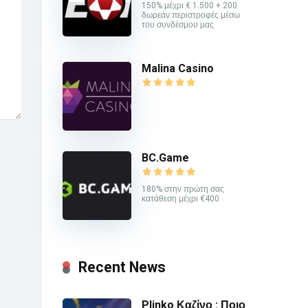
150% μέχρι € 1.500 + 200
δωρεάν περιστροφές μέσω
του συνδέσμου μας
Malina Casino
BC.Game
180% στην πρώτη σας
κατάθεση μέχρι €400
Recent News
Plinko Καζίνο : Ποιο