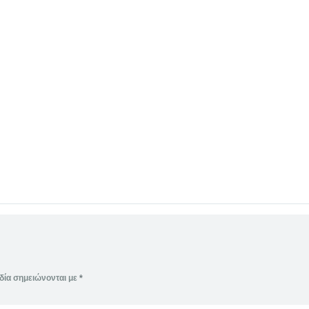
δία σημειώνονται με
*