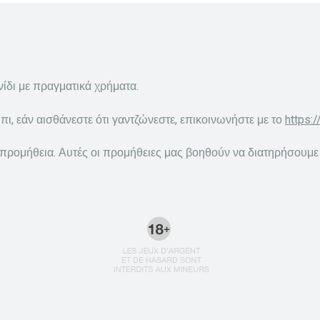
ίδι με πραγματικά χρήματα.
πι, εάν αισθάνεστε ότι γαντζώνεστε, επικοινωνήστε με το
https:
 προμήθεια. Αυτές οι προμήθειες μας βοηθούν να διατηρήσουμε 