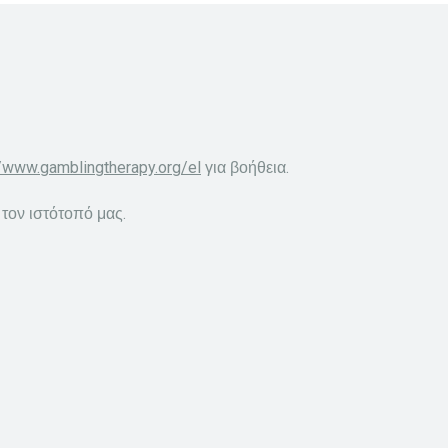
//www.gamblingtherapy.org/el
για βοήθεια.
τον ιστότοπό μας.