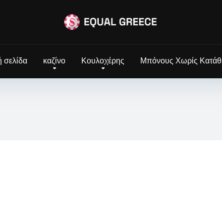
ή σελίδα
καζίνο
Κουλοχέρης
Μπόνους Χωρίς Κατάθ