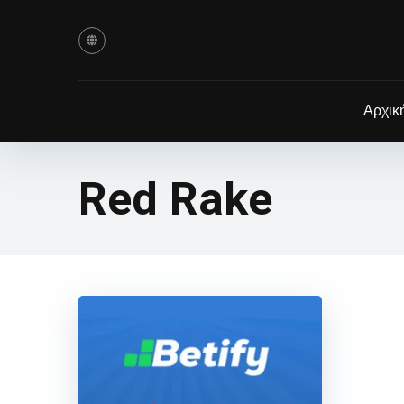
Αρχικ
Red Rake