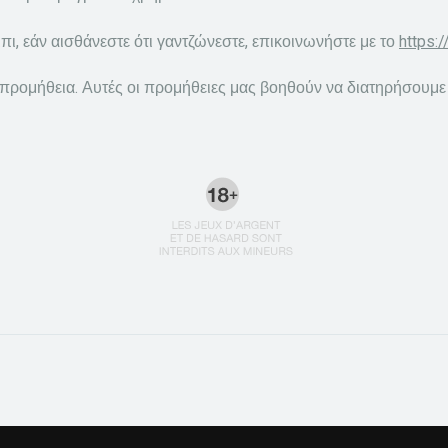
πι, εάν αισθάνεστε ότι γαντζώνεστε, επικοινωνήστε με το
https:
 προμήθεια. Αυτές οι προμήθειες μας βοηθούν να διατηρήσουμε 