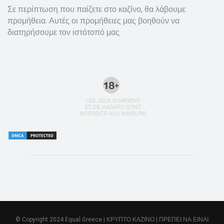
Σε περίπτωση που παίζετε στο καζίνο, θα λάβουμε
προμήθεια. Αυτές οι προμήθειες μας βοηθούν να
διατηρήσουμε τον ιστότοπό μας.
© Copyright 2024 Equal Greece | ΚΡΥΠΤΟ ΚΑΖΙΝΟ | ΠΡΕΠΕΙ ΝΑ ΕΙΝΑΙ