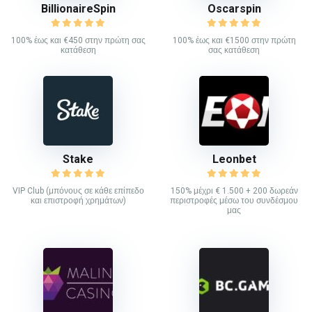
BillionaireSpin
Oscarspin
100% έως και €450 στην πρώτη σας
100% έως και €1500 στην πρώτη
κατάθεση
σας κατάθεση
Stake
Leonbet
VIP Club (μπόνους σε κάθε επίπεδο
150% μέχρι € 1.500 + 200 δωρεάν
και επιστροφή χρημάτων)
περιστροφές μέσω του συνδέσμου
μας